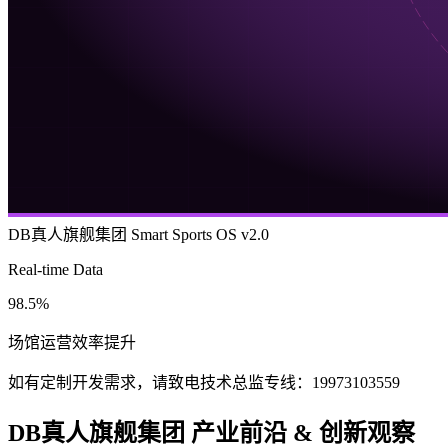
DB真人旗舰集团 Smart Sports OS v2.0
Real-time Data
98.5%
场馆运营效率提升
如有定制开发需求，请致电技术总监专线：
19973103559
DB真人旗舰集团
产业前沿
& 创新观察