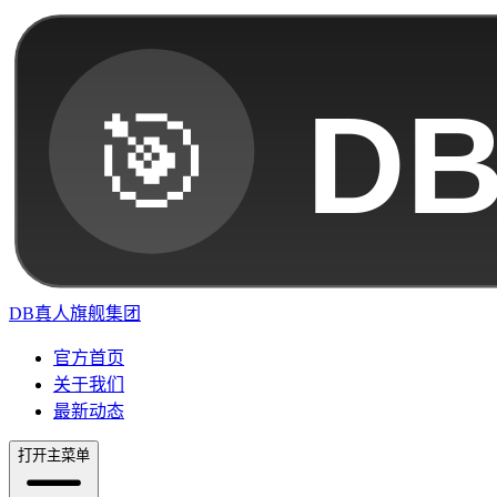
DB真人旗舰集团
官方首页
关于我们
最新动态
打开主菜单